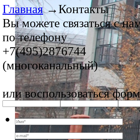
Главная
→
Контакты
Вы можете связаться с на
по телефону
+7(495)2876744
(многоканальный)
или воспользоваться форм