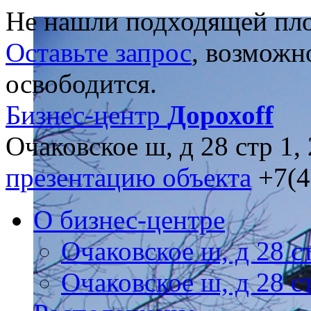
Не нашли подходящей пл
Оставьте запрос
, возможн
освободится.
Бизнес-центр
Дорохоff
Очаковское ш, д 28 стр 1, 2
презентацию объекта
+7(4
О бизнес-центре
Очаковское ш, д 28 с
Очаковское ш, д 28 с